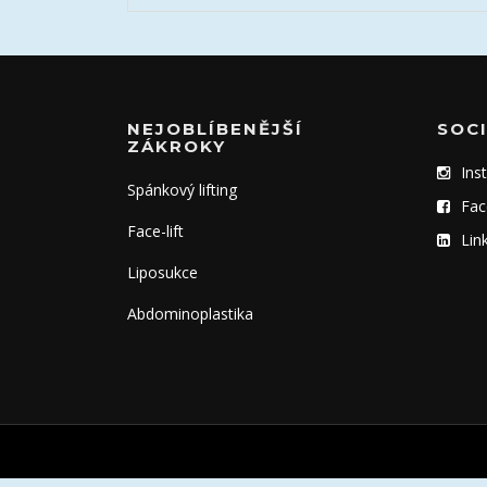
NEJOBLÍBENĚJŠÍ
SOCI
ZÁKROKY
Ins
Spánkový lifting
Fac
Face-lift
Lin
Liposukce
Abdominoplastika
Screenr
Copyright © 2026 MUDr. Jiří Kučera. Všechna práva vyh
parallax