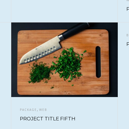
W
B
,
PACKAGE
WEB
PROJECT TITLE FIFTH