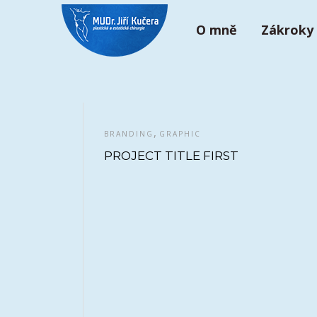
Přeskočit
na
O mně
Zákroky
obsah
,
BRANDING
GRAPHIC
PROJECT TITLE FIRST