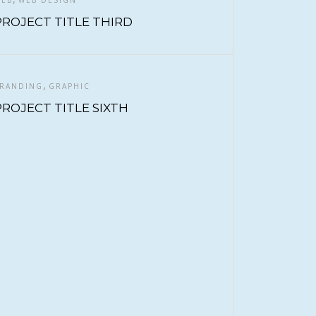
EB
WEB DESIGN
PROJECT TITLE THIRD
,
RANDING
GRAPHIC
PROJECT TITLE SIXTH