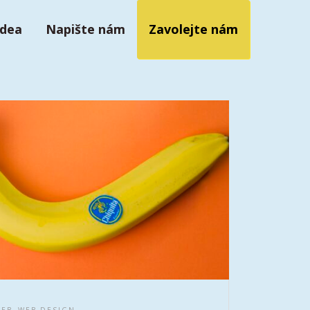
idea
Napište nám
Zavolejte nám
,