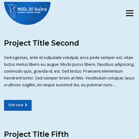
Přeskočit
na
Menu
obsah
Project Title Second
Sed egestas, ante et vulputate volutpat, eros pede semper est, vitae
luctus metus libero eu augue. Morbi purus libero, faucibus adipiscing,
commodo quis, gravida id, est. Sed lectus. Praesent elementum
hendrerit tortor. Sed semper lorem at felis. Vestibulum volutpat, lacus
a ultrices sagittis, mi neque euismod dui, eu pulvinar nunc…
číst více
Project Title Fifth