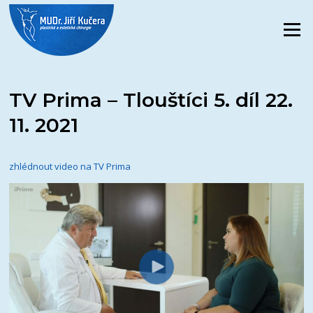
Přeskočit
na
Menu
obsah
TV Prima – Tlouštíci 5. díl 22.
11. 2021
zhlédnout video na TV Prima