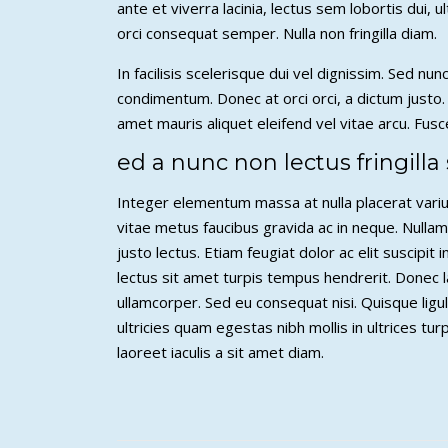
ante et viverra lacinia, lectus sem lobortis dui, 
orci consequat semper. Nulla non fringilla diam.
In facilisis scelerisque dui vel dignissim. Sed nunc o
condimentum. Donec at orci orci, a dictum justo. 
amet mauris aliquet eleifend vel vitae arcu. Fus
ed a nunc non lectus fringilla 
Integer elementum massa at nulla placerat varius
vitae metus faucibus gravida ac in neque. Nullam 
justo lectus. Etiam feugiat dolor ac elit suscipit 
lectus sit amet turpis tempus hendrerit. Donec 
ullamcorper. Sed eu consequat nisi. Quisque ligu
ultricies quam egestas nibh mollis in ultrices tu
laoreet iaculis a sit amet diam.