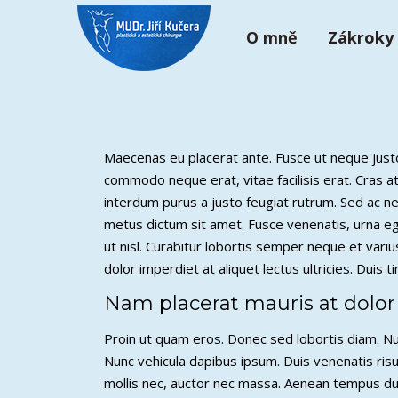
Přeskočit
na
O mně
Zákroky
obsah
Maecenas eu placerat ante. Fusce ut neque justo,
commodo neque erat, vitae facilisis erat. Cras a
interdum purus a justo feugiat rutrum. Sed ac ne
metus dictum sit amet. Fusce venenatis, urna eget
ut nisl. Curabitur lobortis semper neque et variu
dolor imperdiet at aliquet lectus ultricies. Duis
Nam placerat mauris at dolor
Proin ut quam eros. Donec sed lobortis diam. Nul
Nunc vehicula dapibus ipsum. Duis venenatis ri
mollis nec, auctor nec massa. Aenean tempus dui e