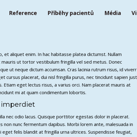
Reference
Příběhy pacientů
Média
V
 et aliquet enim. In hac habitasse platea dictumst. Nullam
t mauris ut tortor vestibulum fringilla vel sed metus. Donec
que ut neque dictum accumsan. Cras lacinia rutrum risus, id viver
 cursus placerat, dui nisl fringilla purus, nec tincidunt sapien jus
s. Etiam eget lectus risus, a varius orci. Nam placerat mauris at
 tincidunt mi at quam condimentum lobortis.
 imperdiet
la nec odio lacus. Quisque porttitor egestas dolor in placerat.
sus non nunc fermentum dapibus. Morbi lorem ante, malesuada in
get felis blandit at fringilla urna ultrices. Suspendisse feugiat,