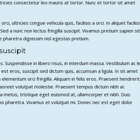
ultricies consectetur leo mauris at tortor. Nunc et tortor sit amet
rci, ultricies congue vehicula quis, facilisis a orci. In aliquet facilisi
Sed a nunc non lectus fringilla suscipit. Vivamus pretium sapien sit
ce pharetra dignissim nisl egestas pretium.
suscipit
. Suspendisse in libero risus, in interdum massa. Vestibulum ac l
est eros, suscipit sed dictum quis, accumsan a ligula. In sit amet
in elementum orci fringilla. Aliquam in felis eros. Praesent hendrerit
laoreet volutpat molestie. Praesent tempus dictum nibh ac
la metus, tristique eget euismod at, ullamcorper et nibh. Duis
rpis pharetra. Vivamus et volutpat mi. Donec nec est eget dolor