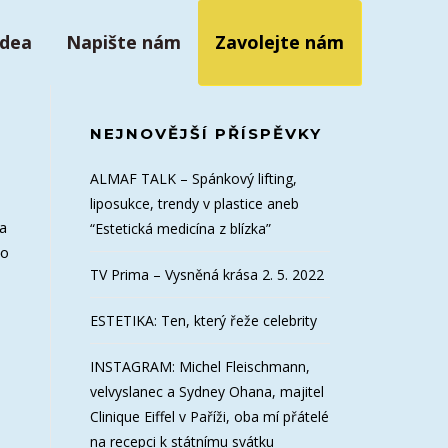
idea
Napište nám
Zavolejte nám
NEJNOVĚJŠÍ PŘÍSPĚVKY
ALMAF TALK – Spánkový lifting,
liposukce, trendy v plastice aneb
ra
“Estetická medicína z blízka”
to
TV Prima – Vysněná krása 2. 5. 2022
ESTETIKA: Ten, který řeže celebrity
INSTAGRAM: Michel Fleischmann,
velvyslanec a Sydney Ohana, majitel
Clinique Eiffel v Paříži, oba mí přátelé
na recepci k státnímu svátku