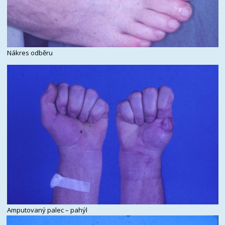
Nákres odběru
Amputovaný palec – pahýl