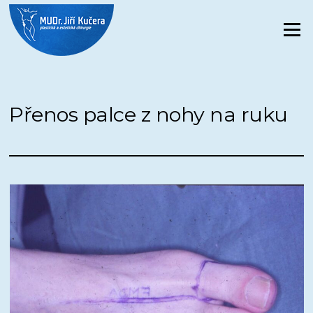
Přeskočit
na
Menu
obsah
Přenos palce z nohy na ruku