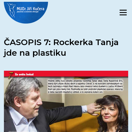
Přeskočit
na
Menu
obsah
ČASOPIS 7: Rockerka Tanja
jde na plastiku