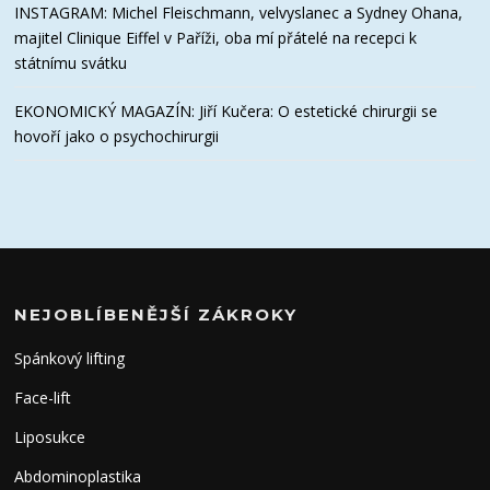
INSTAGRAM: Michel Fleischmann, velvyslanec a Sydney Ohana,
majitel Clinique Eiffel v Paříži, oba mí přátelé na recepci k
státnímu svátku
EKONOMICKÝ MAGAZÍN: Jiří Kučera: O estetické chirurgii se
hovoří jako o psychochirurgii
NEJOBLÍBENĚJŠÍ ZÁKROKY
Spánkový lifting
Face-lift
Liposukce
Abdominoplastika